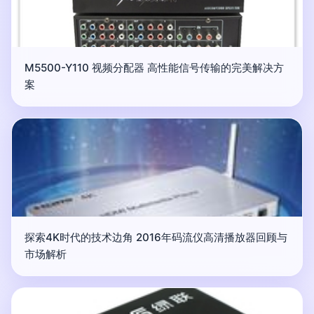
M5500-Y110 视频分配器 高性能信号传输的完美解决方
案
探索4K时代的技术边角 2016年码流仪高清播放器回顾与
市场解析