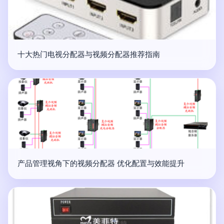
十大热门电视分配器与视频分配器推荐指南
产品管理视角下的视频分配器 优化配置与效能提升